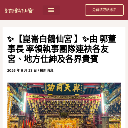
跳
Post
免費領取結緣品
至
navigation
首頁
祀奉神祇
活動消息
節日慶典
公益活動
關於我們
白鶴仙宮 招財補庫金介紹
主
要
✨【崑崙白鶴仙宮 】✨由 郭董
內
事長 率領執事團隊連袂各友
容
宮、地方仕紳及各界貴賓
2026 年 6 月 23 日
/
最新消息