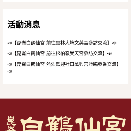
活動消息
📣【崑崙白鶴仙宮 前往雲林大埤文英宮參訪交流】📣
📣【崑崙白鶴仙宮 前往松柏嶺受天宮參訪交流】📣
📣【崑崙白鶴仙宮 熱烈歡迎社口萬興宮蒞臨參香交流】
📣