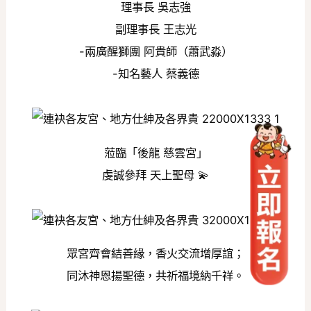
理事長 吳志強
副理事長 王志光
-兩廣醒獅團 阿貴師（蕭武淼）
-知名藝人 蔡義德
蒞臨「後龍 慈雲宮」
虔誠參拜 天上聖母 💫
眾宮齊會結善緣，香火交流增厚誼；
同沐神恩揚聖德，共祈福境納千祥。