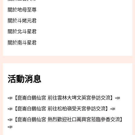
關於地母至尊
關於斗姥元君
關於北斗星君
關於南斗星君
活動消息
📣【崑崙白鶴仙宮 前往雲林大埤文英宮參訪交流】📣
📣【崑崙白鶴仙宮 前往松柏嶺受天宮參訪交流】📣
📣【崑崙白鶴仙宮 熱烈歡迎社口萬興宮蒞臨參香交流】
📣