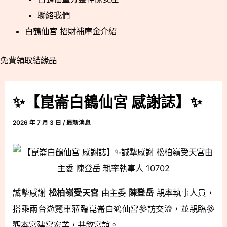
聯絡我們
白鶴仙宮 招財補庫金介紹
免費領取結緣品
✨【崑崙白鶴仙宮 感謝誌】✨
2026 年 7 月 3 日
/
最新消息
誠摯感謝
松柏嶺受天宮
由主委
陳登岳
親率執事人員，
搭乘兩台遊覽車蒞臨崑崙白鶴仙宮參訪交流，並親臨參
觀本宮建宮宏業，共敘宮誼。