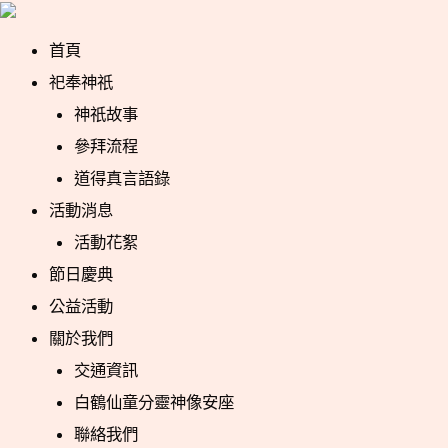
跳
Post
至
navigation
首頁
主
祀奉神祇
要
神祇故事
內
參拜流程
容
道得真言語錄
活動消息
活動花絮
節日慶典
公益活動
關於我們
交通資訊
白鶴仙童分靈神像安座
聯絡我們