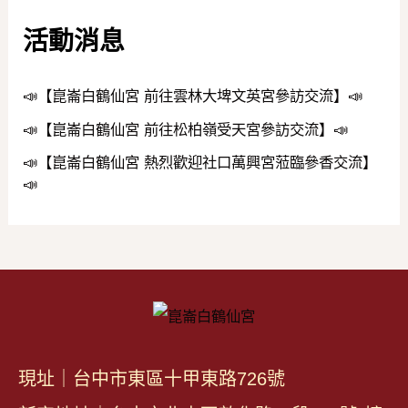
活動消息
📣【崑崙白鶴仙宮 前往雲林大埤文英宮參訪交流】📣
📣【崑崙白鶴仙宮 前往松柏嶺受天宮參訪交流】📣
📣【崑崙白鶴仙宮 熱烈歡迎社口萬興宮蒞臨參香交流】
📣
現址｜台中市東區十甲東路726號