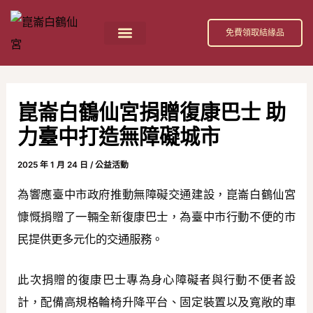
跳
Post
至
navigation
免費領取結緣品
主
首頁
祀奉神祇
活動消息
節日慶典
公益活動
關於我們
白鶴仙宮 招財補庫金介紹
要
內
崑崙白鶴仙宮捐贈復康巴士 助
容
力臺中打造無障礙城市
2025 年 1 月 24 日
/
公益活動
為響應臺中市政府推動無障礙交通建設，崑崙白鶴仙宮
慷慨捐贈了一輛全新復康巴士，為臺中市行動不便的市
民提供更多元化的交通服務。
此次捐贈的復康巴士專為身心障礙者與行動不便者設
計，配備高規格輪椅升降平台、固定裝置以及寬敞的車