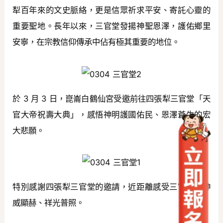
犁百年來的文史脈絡，更是信眾祈求平安、寄託心靈的
重要聖地。長年以來，三官堂發揚神聖恩澤，護佑鄉里
安寧，在宗教信仰傳承中佔有極其重要的地位。
於 3 月 3 日，崑崙白鶴仙宮受邀前往四張犁三官堂「天
官大帝祝壽大典」，感悟神明護國佑民、恩澤蒼生的宏
大悲願。
特別感謝四張犁三官堂的邀請，近距離感受三官大帝神
威顯赫、祥光普照。