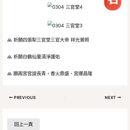
🙏 祈願四張犁三官堂三官大帝 祥光普照
🙏 祈願白鶴仙童清淨護佑
🙏 願兩宮宮誼長青，香火鼎盛、宮運昌隆
PREVIOUS
NEXT