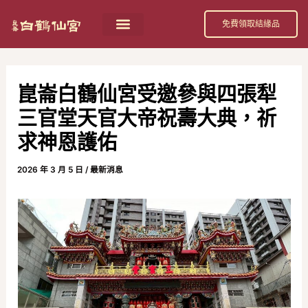
跳
Post
免費領取結緣品
至
navigation
首頁
祀奉神祇
活動消息
節日慶典
公益活動
關於我們
白鶴仙宮 招財補庫金介紹
主
要
崑崙白鶴仙宮受邀參與四張犁
內
三官堂天官大帝祝壽大典，祈
容
求神恩護佑
2026 年 3 月 5 日
/
最新消息