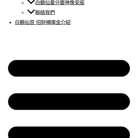
白鶴仙童分靈神像安座
聯絡我們
白鶴仙宮 招財補庫金介紹