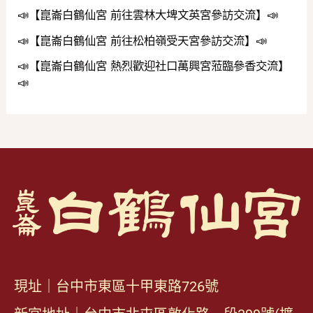
📣【崑崙白鶴仙宮 前往雲林大埤文英宮參訪交流】📣
📣【崑崙白鶴仙宮 前往松柏嶺受天宮參訪交流】📣
📣【崑崙白鶴仙宮 熱烈歡迎社口萬興宮蒞臨參香交流】
📣
現址｜台中市東區十甲東路726號