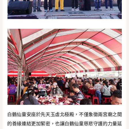
白鶴仙童安座於先天玉虛北極殿，不僅象徵兩宮廟之間
的善緣連結更加緊密，也讓白鶴仙童慈悲守護的力量延