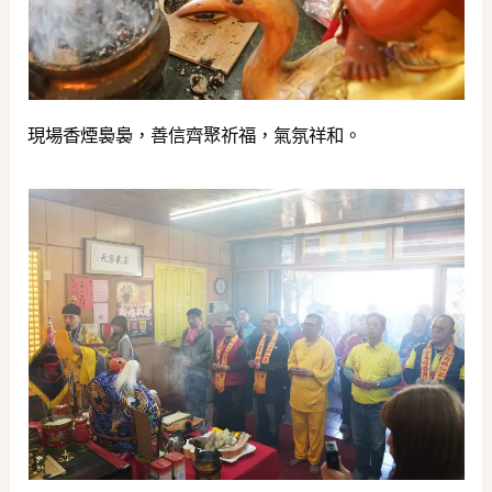
現場香煙裊裊，善信齊聚祈福，氣氛祥和。