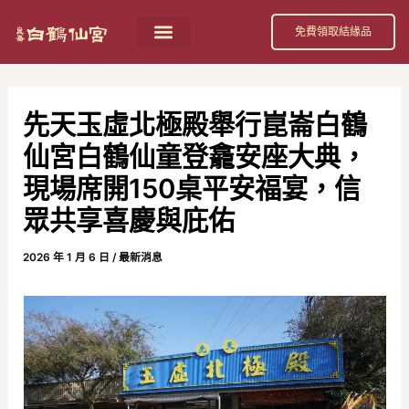
跳
Post
免費領取結緣品
至
navigation
主
要
先天玉虛北極殿舉行崑崙白鶴
內
仙宮白鶴仙童登龕安座大典，
容
現場席開150桌平安福宴，信
眾共享喜慶與庇佑
2026 年 1 月 6 日
/
最新消息