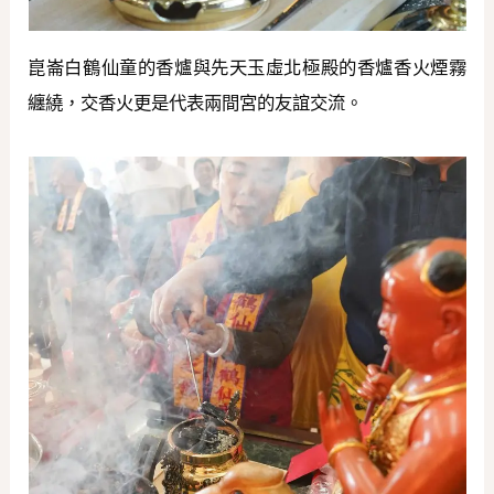
崑崙白鶴仙童的香爐與先天玉虛北極殿的香爐香火煙霧
纏繞，交香火更是代表兩間宮的友誼交流。