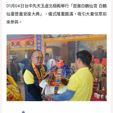
01月04日台中先天玉虛北極殿舉行「崑崙白鶴仙宮 白鶴
仙童登龕安座大典」，儀式隆重圓滿，吸引大量信眾前
來參與。