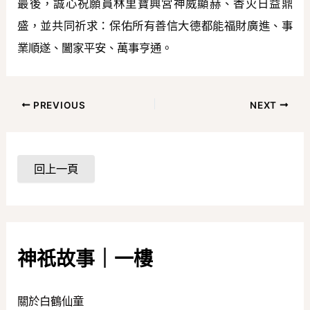
最後，誠心祝願員林里寶興宮神威顯赫、香火日益鼎
盛，並共同祈求：保佑所有善信大德都能福財廣進、事
業順遂、闔家平安、萬事亨通。
PREVIOUS
NEXT
神祇故事｜一樓
關於白鶴仙童