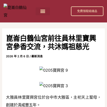
跳
Post
至
navigation
免費領取結緣品
主
首頁
祀奉神祇
活動消息
節日慶典
公益活動
關於我們
白鶴仙宮 招財補庫金介紹
要
內
崑崙白鶴仙宮前往員林里寶興
容
宮參香交流，共沐媽祖慈光
2026 年 2 月 6 日
/
最新消息
大雅員林里寶興宮位於台中市大雅區，主祀天上聖母，
創建於清咸豐五年。