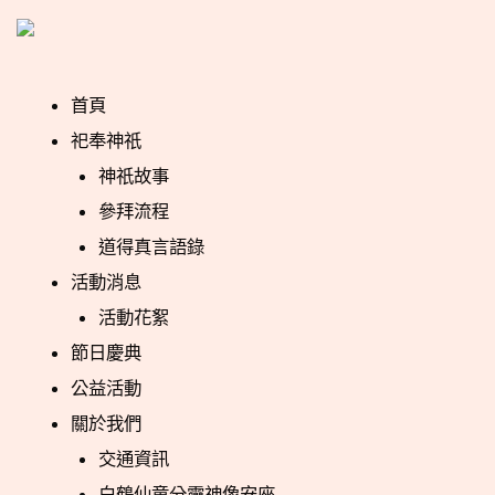
跳
Post
至
navigation
主
首頁
要
祀奉神祇
內
神祇故事
容
參拜流程
道得真言語錄
活動消息
活動花絮
節日慶典
公益活動
關於我們
交通資訊
白鶴仙童分靈神像安座