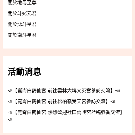
關於地母至尊
關於斗姥元君
關於北斗星君
關於南斗星君
活動消息
📣【崑崙白鶴仙宮 前往雲林大埤文英宮參訪交流】📣
📣【崑崙白鶴仙宮 前往松柏嶺受天宮參訪交流】📣
📣【崑崙白鶴仙宮 熱烈歡迎社口萬興宮蒞臨參香交流】
📣