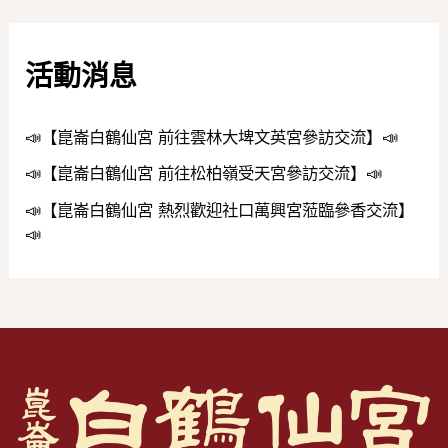
活動消息
📣【崑崙白鶴仙宮 前往雲林大埤文英宮參訪交流】📣
📣【崑崙白鶴仙宮 前往松柏嶺受天宮參訪交流】📣
📣【崑崙白鶴仙宮 熱烈歡迎社口萬興宮蒞臨參香交流】
📣