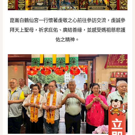
崑崙白鶴仙宮一行懷著虔敬之心前往參訪交流，虔誠參
拜天上聖母，祈求庇佑、廣結善緣，並感受媽祖慈悲護
佑之精神。