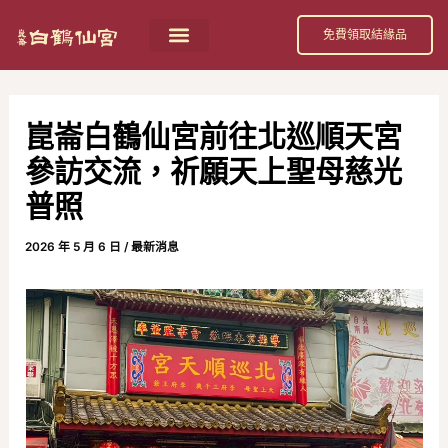
跳
Post
免費領取結緣品
至
navigation
主
要
崑崙白鶴仙宮前往北巡順天宮
內
參訪交流，祈願天上聖母慈光
容
普照
2026 年 5 月 6 日
/
最新消息