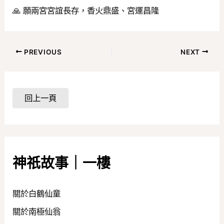
🙏 願兩宮宮誼長存，香火鼎盛、宮運昌隆
PREVIOUS
NEXT
神祇故事｜一樓
關於白鶴仙童
關於南極仙翁