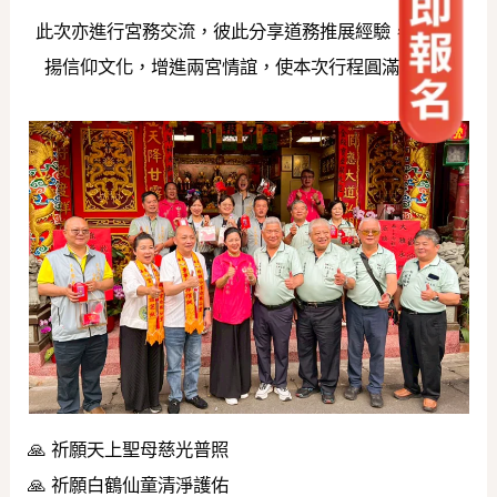
此次亦進行宮務交流，彼此分享道務推展經驗，共同弘
揚信仰文化，增進兩宮情誼，使本次行程圓滿順利。
🙏 祈願天上聖母慈光普照
🙏 祈願白鶴仙童清淨護佑