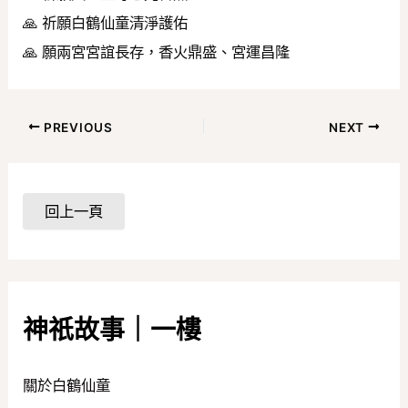
🙏 祈願白鶴仙童清淨護佑
🙏 願兩宮宮誼長存，香火鼎盛、宮運昌隆
PREVIOUS
NEXT
神祇故事｜一樓
關於白鶴仙童