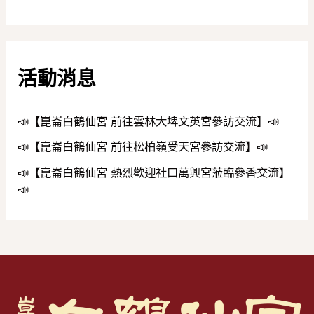
活動消息
📣【崑崙白鶴仙宮 前往雲林大埤文英宮參訪交流】📣
📣【崑崙白鶴仙宮 前往松柏嶺受天宮參訪交流】📣
📣【崑崙白鶴仙宮 熱烈歡迎社口萬興宮蒞臨參香交流】
📣