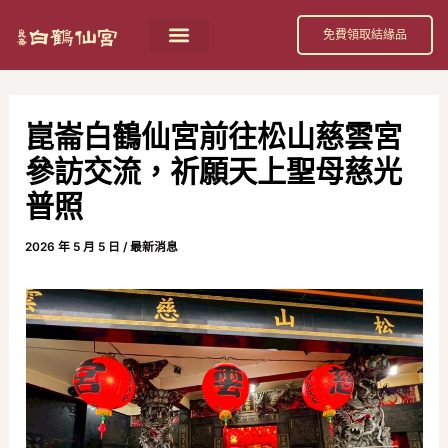
跳
Post
免費領取結緣品
至
navigation
主
要
崑崙白鶴仙宮前往松山慈雲宮
內
參訪交流，祈願天上聖母慈光
容
普照
2026 年 5 月 5 日
/
最新消息