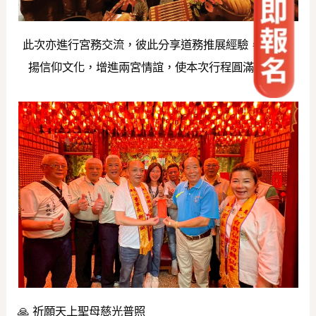
此次亦進行宮務交流，彼此分享道務推展經驗，共同弘
揚信仰文化，增進兩宮情誼，使本次行程圓滿順利。
🙏 祈願天上聖母慈光普照