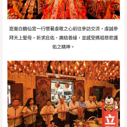
崑崙白鶴仙宮一行懷著虔敬之心前往參訪交流，虔誠參
拜天上聖母，祈求庇佑、廣結善緣，並感受媽祖慈悲護
佑之精神。