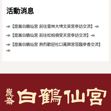
活動消息
📣【崑崙白鶴仙宮 前往雲林大埤文英宮參訪交流】📣
📣【崑崙白鶴仙宮 前往松柏嶺受天宮參訪交流】📣
📣【崑崙白鶴仙宮 熱烈歡迎社口萬興宮蒞臨參香交流】
📣