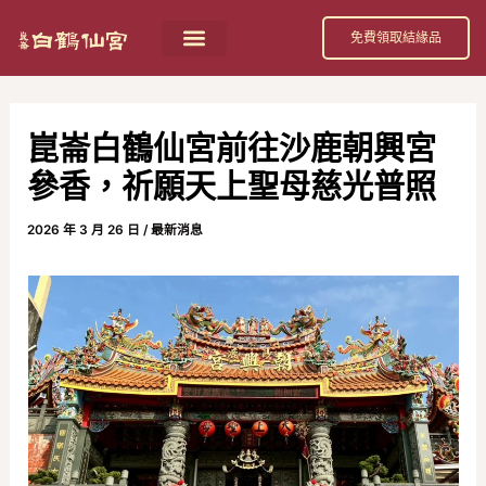
跳
Post
免費領取結緣品
至
navigation
主
要
崑崙白鶴仙宮前往沙鹿朝興宮
內
參香，祈願天上聖母慈光普照
容
2026 年 3 月 26 日
/
最新消息