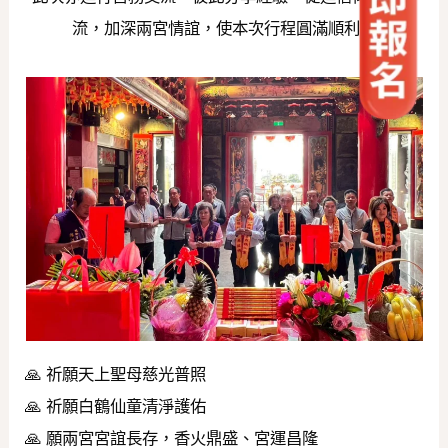
流，加深兩宮情誼，使本次行程圓滿順利。
🙏 祈願天上聖母慈光普照
🙏 祈願白鶴仙童清淨護佑
🙏 願兩宮宮誼長存，香火鼎盛、宮運昌隆