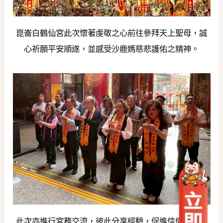
崑崙白鶴仙宮此次懷著虔敬之心前往參拜天上聖母，誠
心祈願平安順遂，並感受沙鹿媽慈悲護佑之精神。
此次亦進行宮務交流，彼此分享經驗，促進信仰文化交