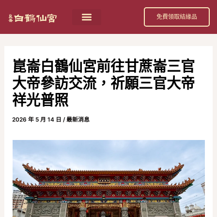
跳
Post
免費領取結緣品
至
navigation
主
要
崑崙白鶴仙宮前往甘蔗崙三官
內
大帝參訪交流，祈願三官大帝
容
祥光普照
2026 年 5 月 14 日
/
最新消息