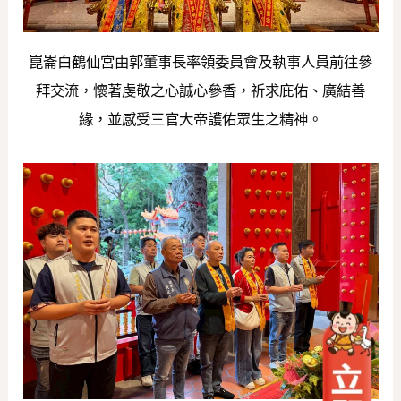
崑崙白鶴仙宮由郭董事長率領委員會及執事人員前往參
拜交流，懷著虔敬之心誠心參香，祈求庇佑、廣結善
緣，並感受三官大帝護佑眾生之精神。