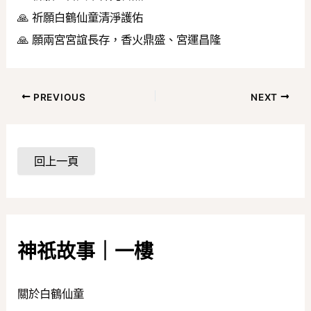
🙏 祈願白鶴仙童清淨護佑
🙏 願兩宮宮誼長存，香火鼎盛、宮運昌隆
PREVIOUS
NEXT
神祇故事｜一樓
關於白鶴仙童