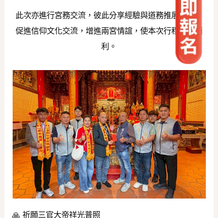
此次亦進行宮務交流，彼此分享經驗與道務推展方向，
促進信仰文化交流，增進兩宮情誼，使本次行程圓滿順
利。
🙏 祈願三官大帝祥光普照