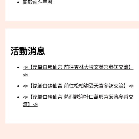
關於南斗星君
活動消息
📣【崑崙白鶴仙宮 前往雲林大埤文英宮參訪交流】
📣
📣【崑崙白鶴仙宮 前往松柏嶺受天宮參訪交流】📣
📣【崑崙白鶴仙宮 熱烈歡迎社口萬興宮蒞臨參香交
流】📣