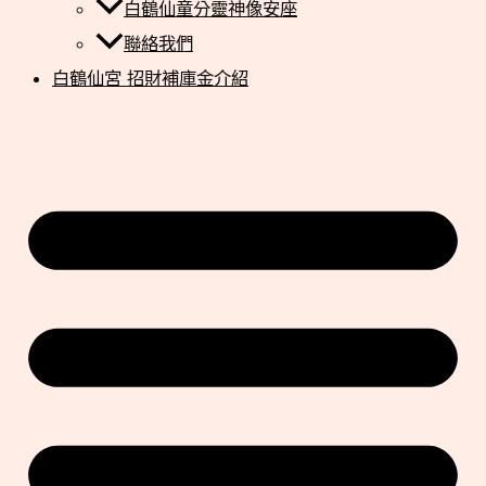
白鶴仙童分靈神像安座
聯絡我們
白鶴仙宮 招財補庫金介紹