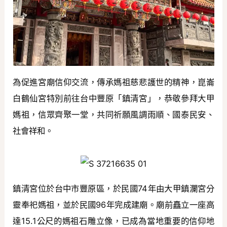
為促進宮廟信仰交流，傳承媽祖慈悲護世的精神，崑崙
白鶴仙宮特別前往台中豐原「鎮清宮」，恭敬參拜大甲
媽祖，信眾齊聚一堂，共同祈願風調雨順、國泰民安、
社會祥和。
鎮清宮位於台中市豐原區，於民國74年由大甲鎮瀾宮分
靈奉祀媽祖，並於民國96年完成建廟。廟前矗立一座高
達15.1公尺的媽祖石雕立像，已成為當地重要的信仰地