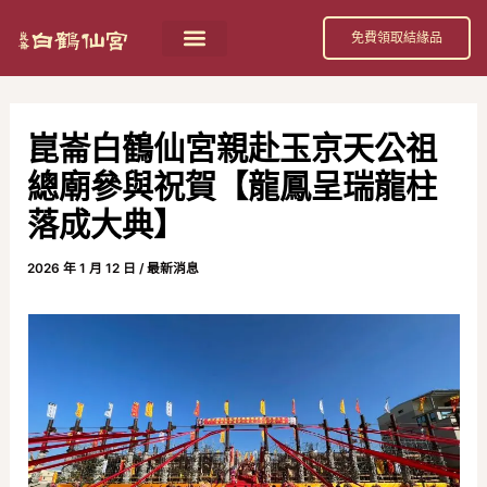
跳
Post
免費領取結緣品
至
navigation
首頁
祀奉神祇
活動消息
節日慶典
公益活動
關於我們
白鶴仙宮 招財補庫金介紹
主
要
崑崙白鶴仙宮親赴玉京天公祖
內
總廟參與祝賀【龍鳳呈瑞龍柱
容
落成大典】
2026 年 1 月 12 日
/
最新消息