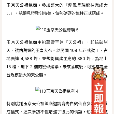
玉京天公祖總廟，參加盛大的「龍鳳呈瑞龍柱完成大
典」，親眼見證雕刻精美、氣勢磅礴的龍柱正式落成。
玉京天公祖總廟主祀萬靈至尊「天公祖」，即統御諸
天、護佑萬靈的玉皇大帝。於民國 108 年正式動工，占
地廣達 4,588 坪，並規劃興建主廟約 880 坪，為地上
15 樓、地下 2 樓的宏偉建築，未來落成後，可望成為全
台規模最大的天公廟。
特別感謝玉京天公祖總廟邀請崑崙白鶴仙宮參加剪綵落
成儀式，這次參訪不僅增進了彼此的情誼，也讓我們感