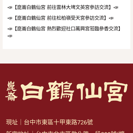
📣【崑崙白鶴仙宮 前往雲林大埤文英宮參訪交流】📣
📣【崑崙白鶴仙宮 前往松柏嶺受天宮參訪交流】📣
📣【崑崙白鶴仙宮 熱烈歡迎社口萬興宮蒞臨參香交流】
📣
現址｜台中市東區十甲東路726號