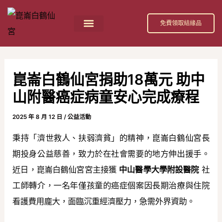
跳
Post
至
navigation
免費領取結緣品
主
首頁
祀奉神祇
活動消息
節日慶典
公益活動
關於我們
白鶴仙宮 招財補庫金介紹
要
內
崑崙白鶴仙宮捐助18萬元 助中
容
山附醫癌症病童安心完成療程
2025 年 8 月 12 日
/
公益活動
秉持「濟世救人、扶弱濟貧」的精神，崑崙白鶴仙宮長
期投身公益慈善，致力於在社會需要的地方伸出援手。
近日，崑崙白鶴仙宮宮主接獲
中山醫學大學附設醫院
社
工師轉介，一名年僅孩童的癌症個案因長期治療與住院
看護費用龐大，面臨沉重經濟壓力，急需外界資助。