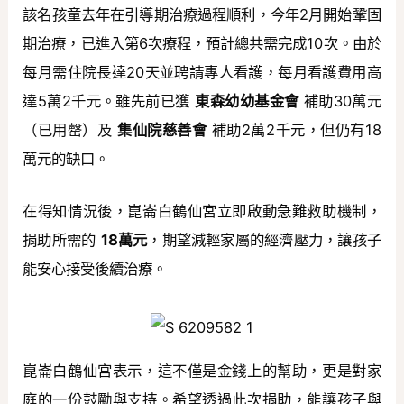
該名孩童去年在引導期治療過程順利，今年2月開始鞏固
期治療，已進入第6次療程，預計總共需完成10次。由於
每月需住院長達20天並聘請專人看護，每月看護費用高
達5萬2千元。雖先前已獲
東森幼幼基金會
補助30萬元
（已用罄）及
集仙院慈善會
補助2萬2千元，但仍有18
萬元的缺口。
在得知情況後，崑崙白鶴仙宮立即啟動急難救助機制，
捐助所需的
18萬元
，期望減輕家屬的經濟壓力，讓孩子
能安心接受後續治療。
崑崙白鶴仙宮表示，這不僅是金錢上的幫助，更是對家
庭的一份鼓勵與支持。希望透過此次捐助，能讓孩子與