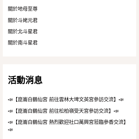
關於地母至尊
關於斗姥元君
關於北斗星君
關於南斗星君
活動消息
📣【崑崙白鶴仙宮 前往雲林大埤文英宮參訪交流】📣
📣【崑崙白鶴仙宮 前往松柏嶺受天宮參訪交流】📣
📣【崑崙白鶴仙宮 熱烈歡迎社口萬興宮蒞臨參香交流】
📣