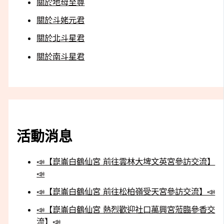
關於地母至尊
關於斗姥元君
關於北斗星君
關於南斗星君
活動消息
📣【崑崙白鶴仙宮 前往雲林大埤文英宮參訪交流】
📣
📣【崑崙白鶴仙宮 前往松柏嶺受天宮參訪交流】📣
📣【崑崙白鶴仙宮 熱烈歡迎社口萬興宮蒞臨參香交
流】📣