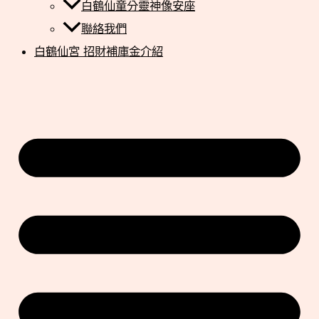
白鶴仙童分靈神像安座
聯絡我們
白鶴仙宮 招財補庫金介紹