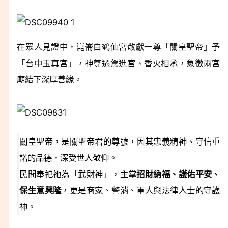
在眾人見證中，崑崙白鶴仙宮敬獻一尊「關皇聖帝」予
「台中玉真宮」，神尊遷駕進宮、香火相承，象徵兩宮
廟結下深厚善緣。
關皇聖帝，是關聖帝君的尊號，因其忠義精神、守信重
諾的品德，深受世人敬仰。
民間奉祀祂為「武財神」，主掌
招財納福、護佑平安、
保生意興隆
，更是商家、警消、軍人與法律人士的守護
神。