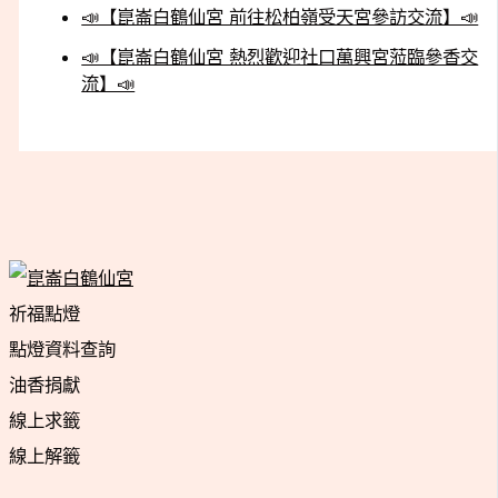
📣【崑崙白鶴仙宮 前往松柏嶺受天宮參訪交流】📣
📣【崑崙白鶴仙宮 熱烈歡迎社口萬興宮蒞臨參香交
流】📣
祈福點燈
點燈資料查詢
油香捐獻
線上求籤
線上解籤