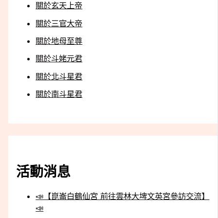
關於玄天上帝
關於三官大帝
關於地母至尊
關於斗姥元君
關於北斗星君
關於南斗星君
活動消息
📣【崑崙白鶴仙宮 前往雲林大埤文英宮參訪交流】
📣