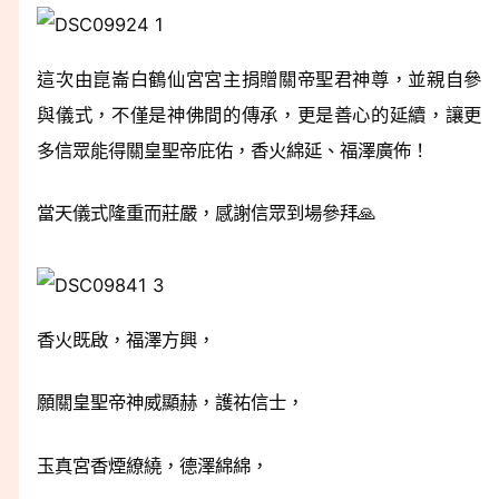
這次由崑崙白鶴仙宮宮主捐贈關帝聖君神尊，並親自參
與儀式，不僅是神佛間的傳承，更是善心的延續，讓更
多信眾能得關皇聖帝庇佑，香火綿延、福澤廣佈！
當天儀式隆重而莊嚴，感謝信眾到場參拜🙏
香火既啟，福澤方興，
願關皇聖帝神威顯赫，護祐信士，
玉真宮香煙繚繞，德澤綿綿，