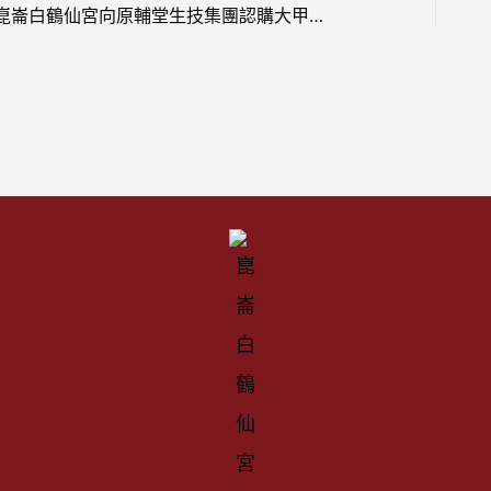
崑崙白鶴仙宮向原輔堂生技集團認購大甲鎮瀾宮聯名石墨烯護膝，祈願天上聖母慈光普照