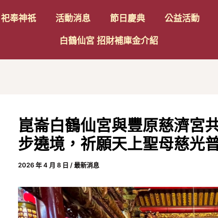
Post
祀奉神祇
活動消息
節日慶典
公益活動
avigation
白鶴仙宮 招財補庫金介紹
崑崙白鶴仙宮與豐原慈濟宮
步遶境，祈願天上聖母慈光
2026 年 4 月 8 日
/
最新消息