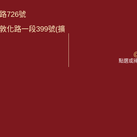
726號
化路一段399號(擴
@
點選或掃