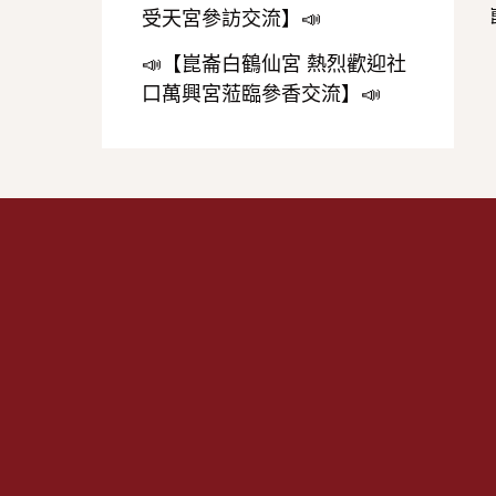
受天宮參訪交流】📣
📣【崑崙白鶴仙宮 熱烈歡迎社
口萬興宮蒞臨參香交流】📣