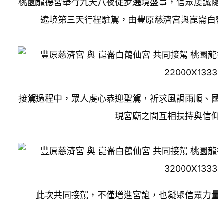
桃園龍德宮舉行九天八夜徒步遶境盛事，信眾虔誠
遶境第三天行程駐駕，由豐原慈濟宮與崑崙白
接駕過程中，眾人虔心恭迎聖駕，祈求風調雨順、
現宮廟之間互相扶持與信
此次共同接駕，不僅增進宮誼，也凝聚信眾力