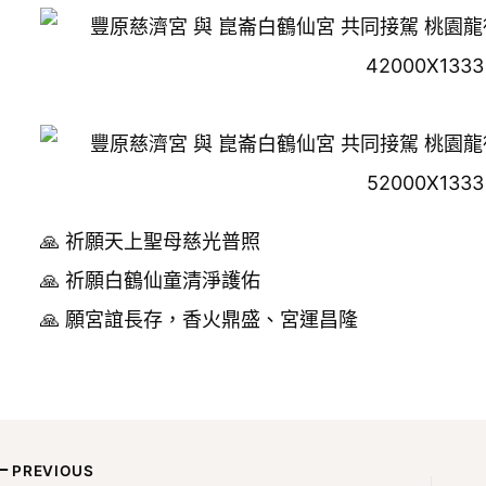
🙏 祈願天上聖母慈光普照
🙏 祈願白鶴仙童清淨護佑
🙏 願宮誼長存，香火鼎盛、宮運昌隆
PREVIOUS