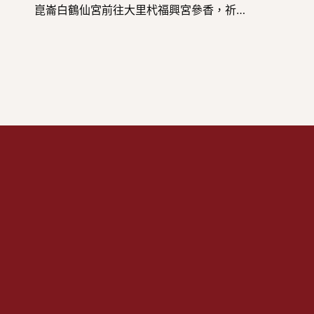
崑崙白鶴仙宮前往大里杙福興宮參香，祈願天上聖母慈光普照