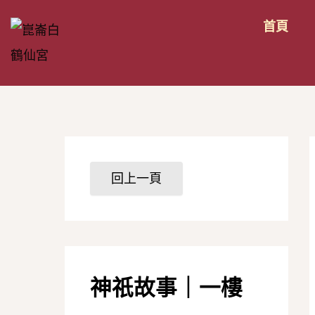
跳
首頁
至
n
主
要
內
容
神祇故事｜一樓