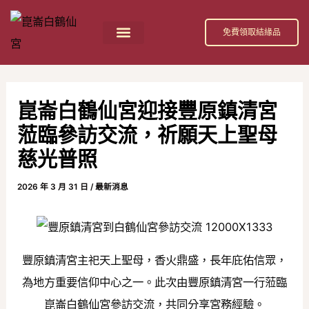
跳
Post
至
navigation
免費領取結緣品
主
首頁
祀奉神祇
活動消息
節日慶典
公益活動
關於我們
白鶴仙宮 招財補庫金介紹
要
內
崑崙白鶴仙宮迎接豐原鎮清宮
容
蒞臨參訪交流，祈願天上聖母
慈光普照
2026 年 3 月 31 日
/
最新消息
豐原鎮清宮主祀天上聖母，香火鼎盛，長年庇佑信眾，
為地方重要信仰中心之一。此次由豐原鎮清宮一行蒞臨
崑崙白鶴仙宮參訪交流，共同分享宮務經驗。