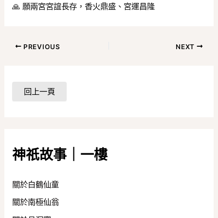
🙏 願兩宮宮誼長存，香火鼎盛、宮運昌隆
PREVIOUS
NEXT
神祇故事｜一樓
關於白鶴仙童
關於南極仙翁