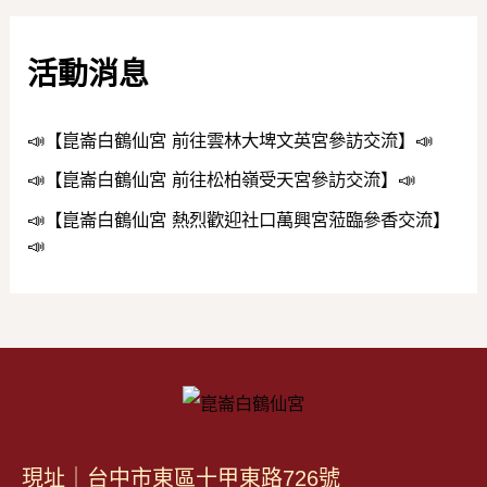
活動消息
📣【崑崙白鶴仙宮 前往雲林大埤文英宮參訪交流】📣
📣【崑崙白鶴仙宮 前往松柏嶺受天宮參訪交流】📣
📣【崑崙白鶴仙宮 熱烈歡迎社口萬興宮蒞臨參香交流】
📣
現址｜台中市東區十甲東路726號