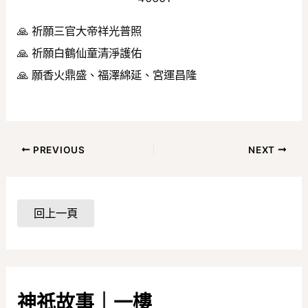
🙏 祈願三官大帝祥光普照
🙏 祈願白鶴仙童清淨護佑
🙏 願香火鼎盛、福澤綿延、宮運昌隆
PREVIOUS
NEXT
神祇故事｜一樓