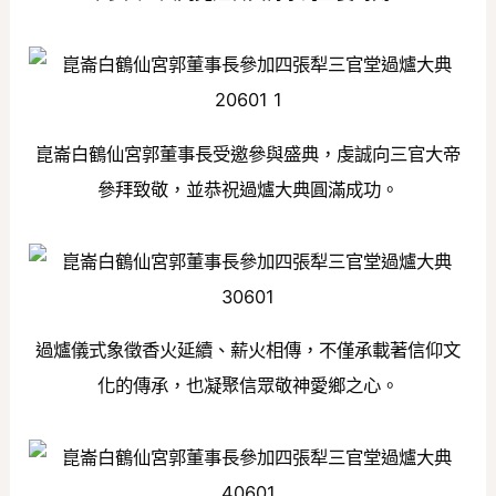
崑崙白鶴仙宮郭董事長受邀參與盛典，虔誠向三官大帝
參拜致敬，並恭祝過爐大典圓滿成功。
過爐儀式象徵香火延續、薪火相傳，不僅承載著信仰文
化的傳承，也凝聚信眾敬神愛鄉之心。