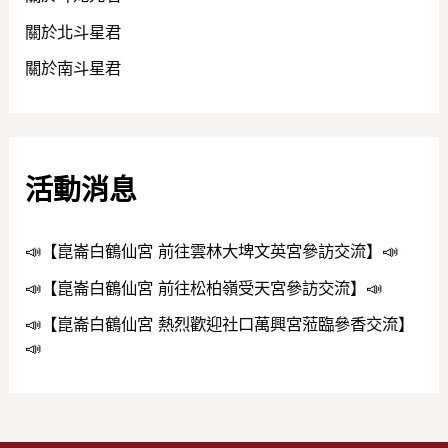
關於北斗星君
關於南斗星君
活動消息
📣【崑崙白鶴仙宮 前往雲林大埤文英宮參訪交流】📣
📣【崑崙白鶴仙宮 前往松柏嶺受天宮參訪交流】📣
📣【崑崙白鶴仙宮 熱烈歡迎社口萬興宮蒞臨參香交流】
📣