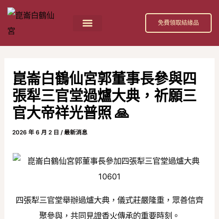
跳
Post
至
navigation
免費領取結緣品
主
首頁
祀奉神祇
活動消息
節日慶典
公益活動
關於我們
白鶴仙宮 招財補庫金介紹
要
內
崑崙白鶴仙宮郭董事長參與四
容
張犁三官堂過爐大典，祈願三
官大帝祥光普照 🙏
2026 年 6 月 2 日
/
最新消息
四張犁三官堂舉辦過爐大典，儀式莊嚴隆重，眾善信齊
聚參與，共同見證香火傳承的重要時刻。