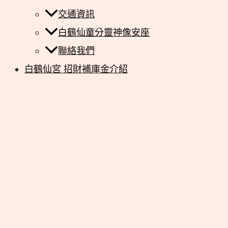
交通資訊
白鶴仙童分靈神像安座
聯絡我們
白鶴仙宮 招財補庫金介紹