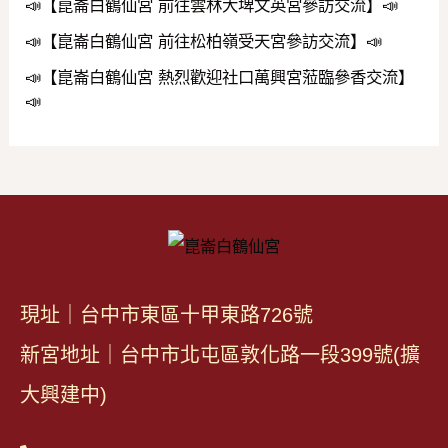
📣【崑崙白鶴仙宮 前往雲林大埤文英宮參訪交流】📣
📣【崑崙白鶴仙宮 前往松柏嶺受天宮參訪交流】📣
📣【崑崙白鶴仙宮 熱烈歡迎社口萬興宮蒞臨參香交流】
📣
現址｜台中市東區十甲東路726號
新宮地址｜台中市北屯區敦化路一段399號(擴
大興建中)