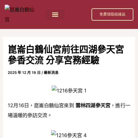
跳
Post
至
navigation
免費領取結緣品
主
首頁
祀奉神祇
活動消息
節日慶典
公益活動
關於我們
白鶴仙宮 招財補庫金介紹
要
內
崑崙白鶴仙宮前往四湖參天宮
容
參香交流 分享宮務經驗
2025 年 12 月 19 日
/
最新消息
12月16日，崑崙白鶴仙宮來到
雲林四湖參天宮
，進行一
場溫暖的參訪交流。