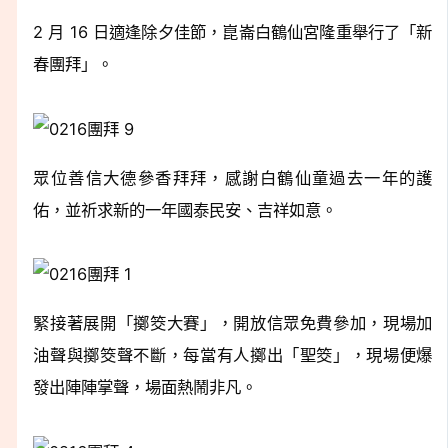
2 月 16 日適逢除夕佳節，崑崙白鶴仙宮隆重舉行了「新
春團拜」。
眾位善信大德參香拜拜，感謝白鶴仙童過去一年的護
佑，並祈求新的一年國泰民安、吉祥如意。
緊接著展開「擲筊大賽」，開放信眾免費參加，現場加
油聲與擲筊聲不斷，每當有人擲出「聖筊」，現場便爆
發出陣陣掌聲，場面熱鬧非凡。