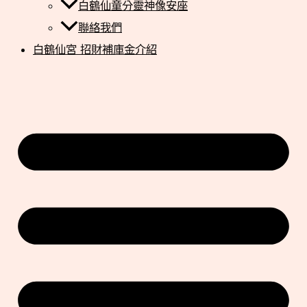
白鶴仙童分靈神像安座
聯絡我們
白鶴仙宮 招財補庫金介紹