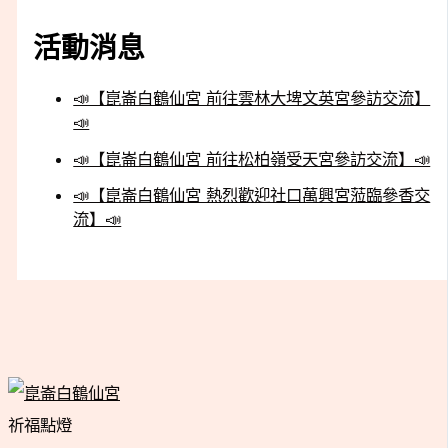
活動消息
📣【崑崙白鶴仙宮 前往雲林大埤文英宮參訪交流】
📣
📣【崑崙白鶴仙宮 前往松柏嶺受天宮參訪交流】📣
📣【崑崙白鶴仙宮 熱烈歡迎社口萬興宮蒞臨參香交
流】📣
祈福點燈