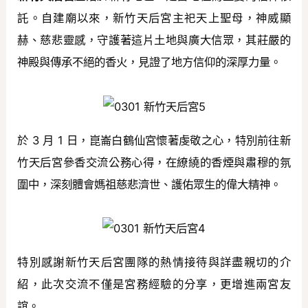
託。自建廟以來，新竹天后宮主祀天上聖母，神威顯
赫、慈悲靈感，守護著這片土地與廣大信眾，其莊嚴的
神殿與傳承不絕的香火，見證了地方信仰的深厚力量。
於 3 月 1 日，崑崙白鶴仙宮懷著虔敬之心，特別前往新
竹天后宮參香交流公務心得，在繚繞的香煙與肅穆的氛
圍中，深刻體會媽祖慈悲濟世、護佑眾生的偉大精神。
特別感謝新竹天后宮團隊的熱情接待與詳盡親切的介
紹，此次交流不僅是宮務經驗的分享，更增進兩宮友
誼。