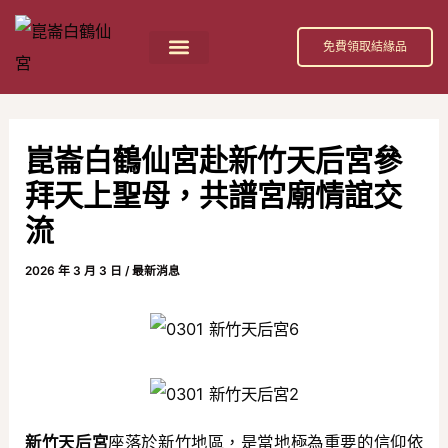
跳
Post
至
navigation
免費領取結緣品
主
首頁
祀奉神祇
活動消息
節日慶典
公益活動
關於我們
白鶴仙宮 招財補庫金介紹
要
內
崑崙白鶴仙宮赴新竹天后宮參
容
拜天上聖母，共譜宮廟情誼交
流
2026 年 3 月 3 日
/
最新消息
新竹天后宮
座落於新竹地區，是當地極為重要的信仰依