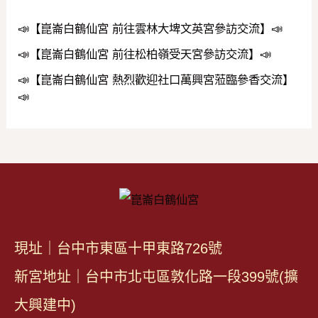
📣【崑崙白鶴仙宮 前往雲林大埤文英宮參訪交流】📣
📣【崑崙白鶴仙宮 前往松柏嶺受天宮參訪交流】📣
📣【崑崙白鶴仙宮 熱烈歡迎社口萬興宮蒞臨參香交流】
📣
現址｜台中市東區十甲東路726號
新宮地址｜台中市北屯區敦化路一段399號(擴
大興建中)