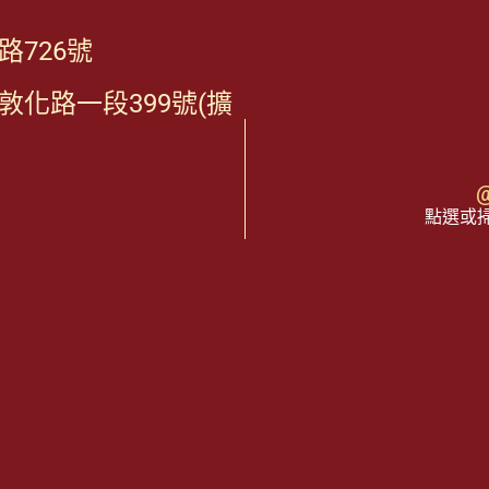
726號
化路一段399號(擴
@
點選或掃