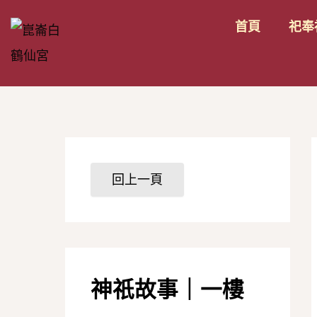
跳
首頁
祀奉
至
n
主
要
內
容
神祇故事｜一樓