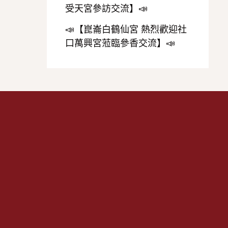
受天宮參訪交流】📣
📣【崑崙白鶴仙宮 熱烈歡迎社
口萬興宮蒞臨參香交流】📣