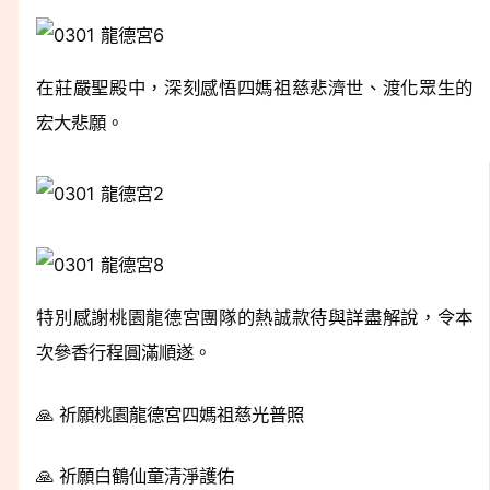
在莊嚴聖殿中，深刻感悟四媽祖慈悲濟世、渡化眾生的
宏大悲願。
特別感謝桃園龍德宮團隊的熱誠款待與詳盡解說，令本
次參香行程圓滿順遂。
🙏 祈願桃園龍德宮四媽祖慈光普照
🙏 祈願白鶴仙童清淨護佑