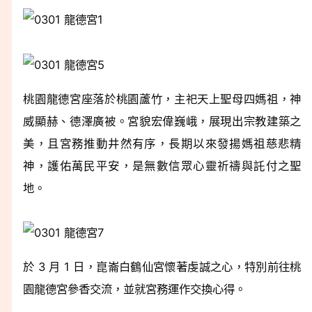
桃園龍德宮座落於桃園蘆竹，主祀天上聖母四媽祖，神
威顯赫、德澤廣被。宮貌宏偉巍峨，展現出宗教建築之
美，且宮務推動井然有序，長期以來發揚媽祖慈悲精
神，護佑萬民平安，是無數信眾心靈祈禱與託付之聖
地。
於 3 月 1 日，崑崙白鶴仙宮懷著虔誠之心，特別前往桃
園龍德宮參香交流，並就宮務運作交換心得。