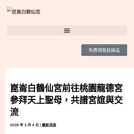
跳
Post
至
navigation
主
要
內
免費領取結緣品
容
崑崙白鶴仙宮前往桃園龍德宮
參拜天上聖母，共譜宮誼與交
流
2026 年 3 月 4 日
/
最新消息