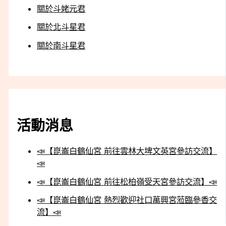
關於斗姥元君
關於北斗星君
關於南斗星君
活動消息
📣【崑崙白鶴仙宮 前往雲林大埤文英宮參訪交流】
📣
📣【崑崙白鶴仙宮 前往松柏嶺受天宮參訪交流】📣
📣【崑崙白鶴仙宮 熱烈歡迎社口萬興宮蒞臨參香交
流】📣