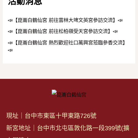
活動消息
📣【崑崙白鶴仙宮 前往雲林大埤文英宮參訪交流】📣
📣【崑崙白鶴仙宮 前往松柏嶺受天宮參訪交流】📣
📣【崑崙白鶴仙宮 熱烈歡迎社口萬興宮蒞臨參香交流】
📣
現址｜台中市東區十甲東路726號
新宮地址｜台中市北屯區敦化路一段399號(擴