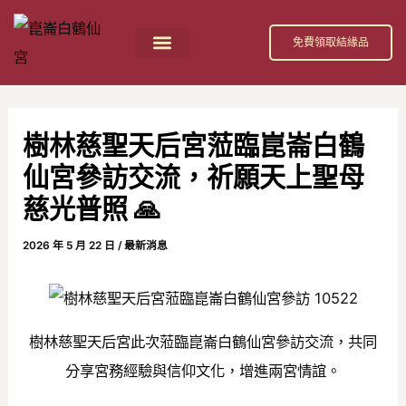
跳
Post
至
navigation
免費領取結緣品
主
首頁
祀奉神祇
活動消息
節日慶典
公益活動
關於我們
白鶴仙宮 招財補庫金介紹
要
內
樹林慈聖天后宮蒞臨崑崙白鶴
容
仙宮參訪交流，祈願天上聖母
慈光普照 🙏
2026 年 5 月 22 日
/
最新消息
樹林慈聖天后宮此次蒞臨崑崙白鶴仙宮參訪交流，共同
分享宮務經驗與信仰文化，增進兩宮情誼。