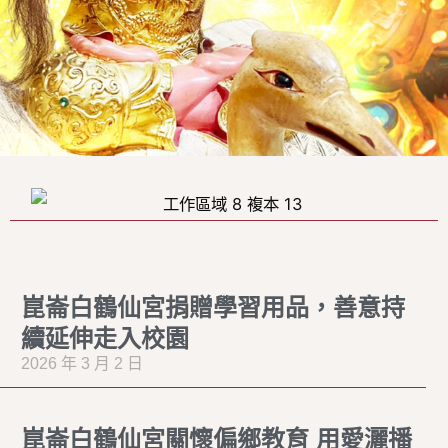
崑崙白鶴仙宮捐贈學習用品，善意持
續延伸走入校園
2026 年 3 月 2 日
崑崙白鶴仙宮關懷偏鄉教育 用愛灑播