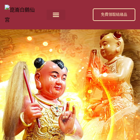
跳
至
免費領取結緣品
主
首頁
祀奉神祇
活動消息
節日慶典
公益活動
關於我們
白鶴仙宮 招財補庫金介紹
要
內
容