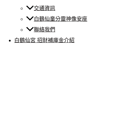
交通資訊
白鶴仙童分靈神像安座
聯絡我們
白鶴仙宮 招財補庫金介紹