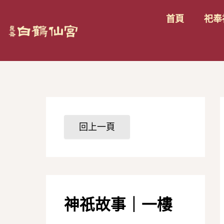
跳
首頁
祀奉
至
n
主
要
內
容
神祇故事｜一樓