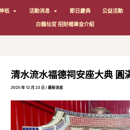
Post
神祇
活動消息
節日慶典
公益活動
avigation
白鶴仙宮 招財補庫金介紹
清水流水福德祠安座大典 圓
2025 年 12 月 23 日
/
最新消息