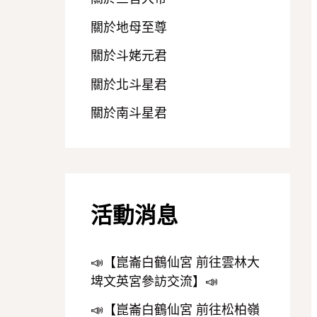
關於地母至尊
關於斗姥元君
關於北斗星君
關於南斗星君
活動消息
📣【崑崙白鶴仙宮 前往雲林大
埤文英宮參訪交流】📣
📣【崑崙白鶴仙宮 前往松柏嶺