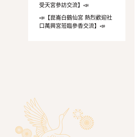
受天宮參訪交流】📣
📣【崑崙白鶴仙宮 熱烈歡迎社
口萬興宮蒞臨參香交流】📣