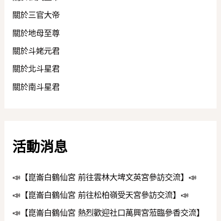
關於三官大帝
關於地母至尊
關於斗姥元君
關於北斗星君
關於南斗星君
活動消息
📣【崑崙白鶴仙宮 前往雲林大埤文英宮參訪交流】📣
📣【崑崙白鶴仙宮 前往松柏嶺受天宮參訪交流】📣
📣【崑崙白鶴仙宮 熱烈歡迎社口萬興宮蒞臨參香交流】