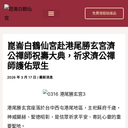
跳
Post
至
navigation
免費領取結緣品
主
首頁
祀奉神祇
活動消息
節日慶典
公益活動
關於我們
白鶴仙宮 招財補庫金介紹
要
內
崑崙白鶴仙宮赴港尾勝玄宮濟
容
公禪師祝壽大典，祈求濟公禪
師護佑眾生
2026 年 3 月 17 日
/
最新消息
港尾勝玄宮座落於台中西屯港尾地區，主祀蘇府千歲，
神威顯赫、聖德昭彰，是信眾祈求平安、寄託心靈的重
要聖地。