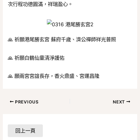
次行程功德圓滿，祥瑞盈心。
🙏 祈願港尾勝玄宮 蘇府千歲、濟公禪師祥光普照
🙏 祈願白鶴仙童清淨護佑
🙏 願兩宮宮誼長存，香火鼎盛、宮運昌隆
PREVIOUS
NEXT