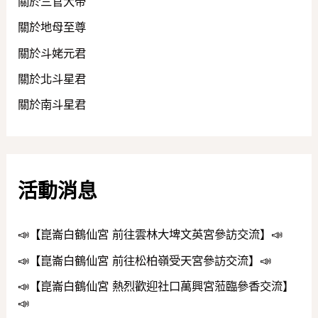
關於三官大帝
關於地母至尊
關於斗姥元君
關於北斗星君
關於南斗星君
活動消息
📣【崑崙白鶴仙宮 前往雲林大埤文英宮參訪交流】📣
📣【崑崙白鶴仙宮 前往松柏嶺受天宮參訪交流】📣
📣【崑崙白鶴仙宮 熱烈歡迎社口萬興宮蒞臨參香交流】
📣