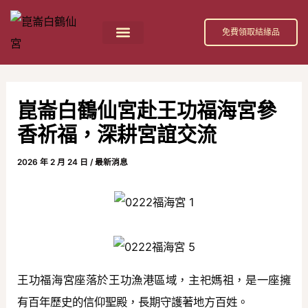
跳
Post
至
navigation
免費領取結緣品
主
首頁
祀奉神祇
活動消息
節日慶典
公益活動
關於我們
白鶴仙宮 招財補庫金介紹
要
內
崑崙白鶴仙宮赴王功福海宮參
容
香祈福，深耕宮誼交流
2026 年 2 月 24 日
/
最新消息
王功福海宮座落於王功漁港區域，主祀媽祖，是一座擁
有百年歷史的信仰聖殿，長期守護著地方百姓。