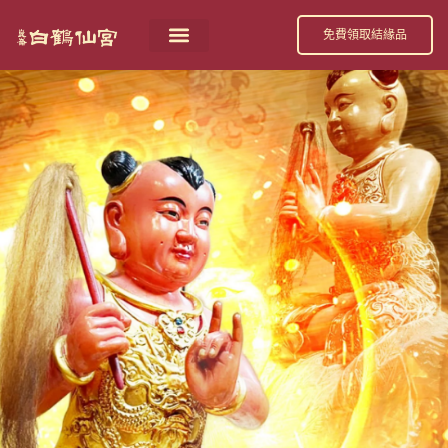
跳
免費領取結緣品
至
主
要
內
容