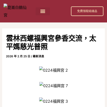
跳
Post
至
navigation
免費領取結緣品
主
首頁
祀奉神祇
活動消息
節日慶典
公益活動
關於我們
白鶴仙宮 招財補庫金介紹
要
內
雲林西螺福興宮參香交流，太
容
平媽慈光普照
2026 年 2 月 25 日
/
最新消息