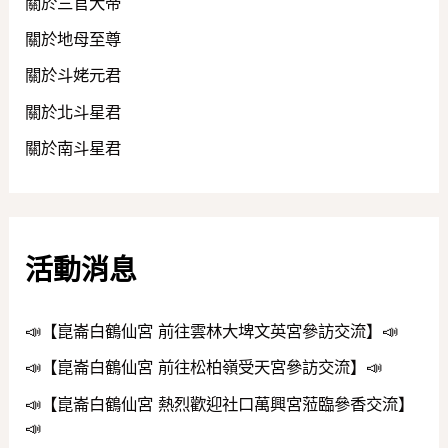
關於三官大帝
關於地母至尊
關於斗姥元君
關於北斗星君
關於南斗星君
活動消息
📣【崑崙白鶴仙宮 前往雲林大埤文英宮參訪交流】📣
📣【崑崙白鶴仙宮 前往松柏嶺受天宮參訪交流】📣
📣【崑崙白鶴仙宮 熱烈歡迎社口萬興宮蒞臨參香交流】
📣