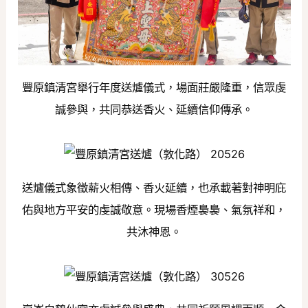
豐原鎮清宮舉行年度送爐儀式，場面莊嚴隆重，信眾虔
誠參與，共同恭送香火、延續信仰傳承。
送爐儀式象徵薪火相傳、香火延續，也承載著對神明庇
佑與地方平安的虔誠敬意。現場香煙裊裊、氣氛祥和，
共沐神恩。