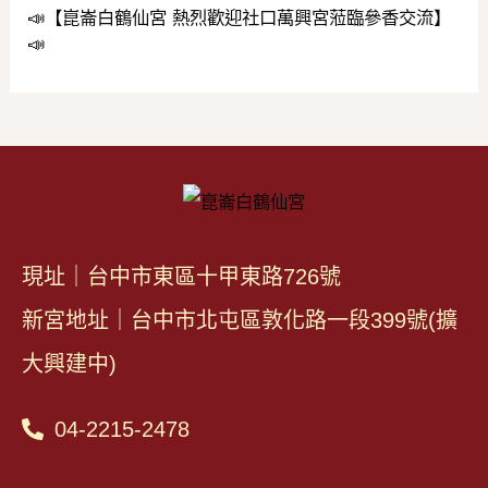
📣【崑崙白鶴仙宮 熱烈歡迎社口萬興宮蒞臨參香交流】
📣
現址｜台中市東區十甲東路726號
新宮地址｜台中市北屯區敦化路一段399號(擴
大興建中)
04-2215-2478