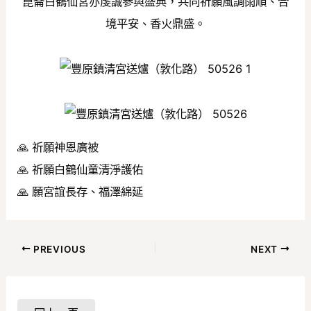
崑崙白鶴仙宮亦虔誠參與盛典，共同祈願風調雨順、合
境平安、香火鼎盛。
🙏 祈願神恩廣被
🙏 祈願白鶴仙童清淨護佑
🙏 願宮誼長存、福澤綿延
PREVIOUS
NEXT