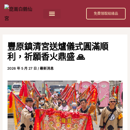
跳
Post
至
navigation
免費領取結緣品
主
首頁
祀奉神祇
活動消息
節日慶典
公益活動
關於我們
白鶴仙宮 招財補庫金介紹
要
內
豐原鎮清宮送爐儀式圓滿順
容
利，祈願香火鼎盛 🙏
2026 年 5 月 27 日
/
最新消息