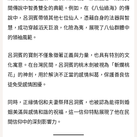
間傳說中智勇雙全的典範。例如，在《八仙過海》的傳
說中，呂洞賓帶領其他七位仙人，憑藉自身的法器與智
慧，成功穿越滔天巨浪，化險為夷，展現了八仙群體中
的領袖風範。
呂洞賓的寶劍不僅象徵著正義與力量，也具有特別的文
化寓意。在台灣民間，呂洞賓的桃木劍被視為「斬爛桃
花」的神劍，用於解決不正當的感情糾葛，保護善良信
徒免受感情困擾。
同時，正緣情侶和夫妻祭拜呂洞賓，也被認為能得到婚
姻美滿與感情和諧的祝福，這一信仰特點展現了他在民
間信仰中的深刻影響力。