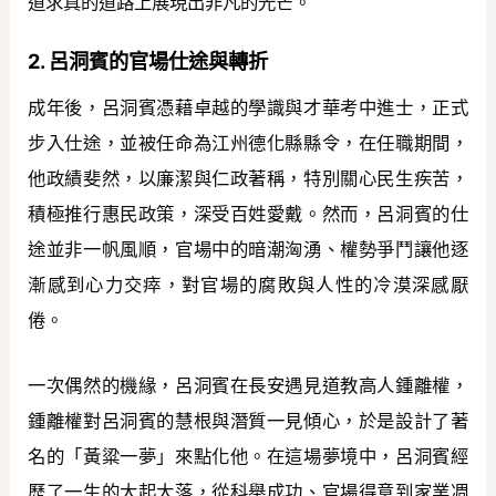
道求真的道路上展現出非凡的光芒。
2. 呂洞賓的官場仕途與轉折
成年後，呂洞賓憑藉卓越的學識與才華考中進士，正式
步入仕途，並被任命為江州德化縣縣令，在任職期間，
他政績斐然，以廉潔與仁政著稱，特別關心民生疾苦，
積極推行惠民政策，深受百姓愛戴。然而，呂洞賓的仕
途並非一帆風順，官場中的暗潮洶湧、權勢爭鬥讓他逐
漸感到心力交瘁，對官場的腐敗與人性的冷漠深感厭
倦。
一次偶然的機緣，呂洞賓在長安遇見道教高人鍾離權，
鍾離權對呂洞賓的慧根與潛質一見傾心，於是設計了著
名的「黃粱一夢」來點化他。在這場夢境中，呂洞賓經
歷了一生的大起大落，從科舉成功、官場得意到家業凋