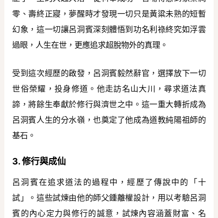
零、壽終正寢，夢醒時才發現一切只是黃粱未熟的短暫
幻象，這一切讓呂洞賓深刻體悟到功名利祿終究如浮雲
過眼，人生在世，更應追求超脫物外的真理。
受到這次經歷的啟發，呂洞賓毅然辭官，選擇放下一切
世俗榮耀，投身修道。他走訪名山大川，尋求道法真
諦，將餘生奉獻於修行與濟世之中。這一重大轉折成為
呂洞賓人生的分水嶺，也奠定了他成為道教純陽祖師的
基石。
3. 修行與成仙
呂洞賓在追求道法的過程中，經歷了傳說中的「十
試」。這些試煉由他的師父鍾離權設計，用以考驗呂洞
賓的內心定力與修行的誠意，試煉內容涵蓋財富、名