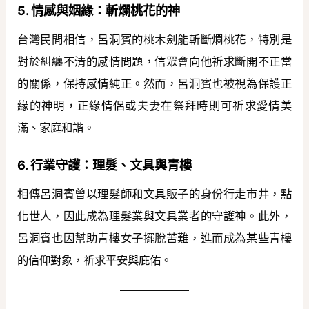
5. 情感與姻緣：斬爛桃花的神
台灣民間相信，呂洞賓的桃木劍能斬斷爛桃花，特別是
對於糾纏不清的感情問題，信眾會向他祈求斷開不正當
的關係，保持感情純正。然而，呂洞賓也被視為保護正
緣的神明，正緣情侶或夫妻在祭拜時則可祈求愛情美
滿、家庭和諧。
6. 行業守護：理髮、文具與青樓
相傳呂洞賓曾以理髮師和文具販子的身份行走市井，點
化世人，因此成為理髮業與文具業者的守護神。此外，
呂洞賓也因幫助青樓女子擺脫苦難，進而成為某些青樓
的信仰對象，祈求平安與庇佑。