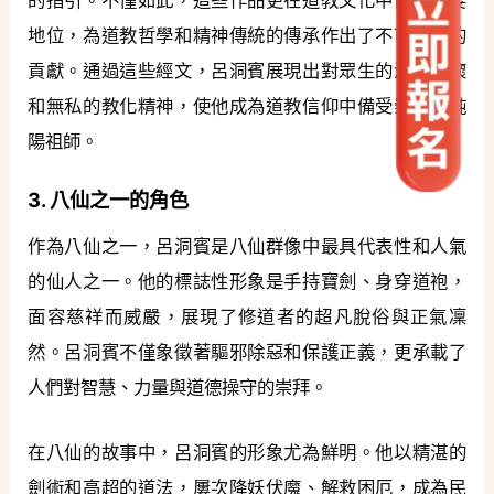
地位，為道教哲學和精神傳統的傳承作出了不可磨滅的
貢獻。通過這些經文，呂洞賓展現出對眾生的深切關懷
和無私的教化精神，使他成為道教信仰中備受崇敬的純
陽祖師。
3. 八仙之一的角色
作為八仙之一，呂洞賓是八仙群像中最具代表性和人氣
的仙人之一。他的標誌性形象是手持寶劍、身穿道袍，
面容慈祥而威嚴，展現了修道者的超凡脫俗與正氣凜
然。呂洞賓不僅象徵著驅邪除惡和保護正義，更承載了
人們對智慧、力量與道德操守的崇拜。
在八仙的故事中，呂洞賓的形象尤為鮮明。他以精湛的
劍術和高超的道法，屢次降妖伏魔、解救困厄，成為民