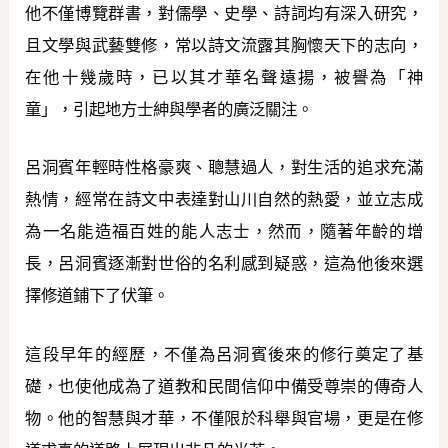
他不僅博覽群書，對儒學、史學、詩詞均有深入研究，
且文學與武藝雙修，常以詩文流露其胸懷天下的志向，
在他十幾歲時，已以其才華名聲遠揚，被譽為「神
童」，引起地方士紳與學者的廣泛關注。
呂洞賓年輕時性格豪爽、聰慧過人，對生活的追求充滿
熱情，經常在詩文中表達對山川自然的熱愛，並立志成
為一名能造福百姓的能人志士，然而，隨著年齡的增
長，呂洞賓逐漸對世俗的名利感到疑惑，這為他後來選
擇修道鋪下了伏筆。
這段早年的經歷，不僅為呂洞賓後來的修行奠定了基
礎，也使他成為了道教和民間信仰中備受尊崇的傳奇人
物。他的智慧與才華，不僅限於科舉與官場，更是在修