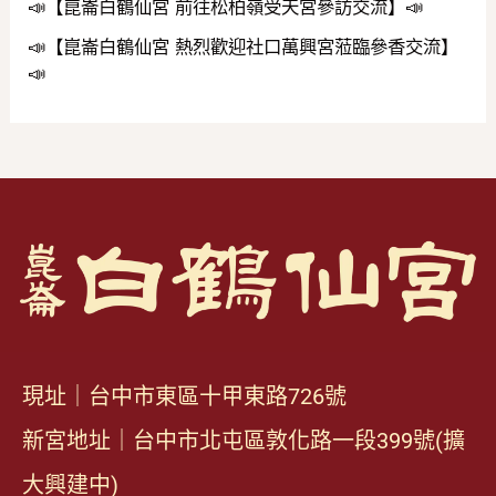
📣【崑崙白鶴仙宮 前往松柏嶺受天宮參訪交流】📣
📣【崑崙白鶴仙宮 熱烈歡迎社口萬興宮蒞臨參香交流】
📣
現址｜台中市東區十甲東路726號
新宮地址｜台中市北屯區敦化路一段399號(擴
大興建中)