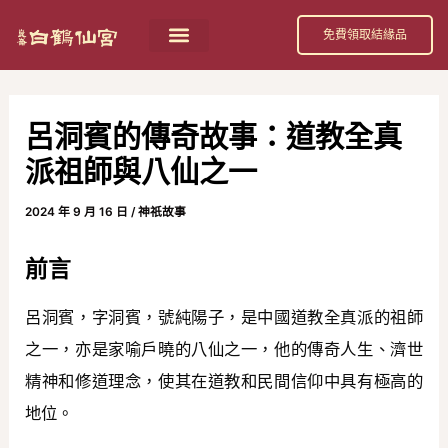
跳
Post
免費領取結緣品
至
navigation
主
要
呂洞賓的傳奇故事：道教全真
內
派祖師與八仙之一
容
2024 年 9 月 16 日
/
神祇故事
前言
呂洞賓，字洞賓，號純陽子，是中國道教全真派的祖師
之一，亦是家喻戶曉的八仙之一，他的傳奇人生、濟世
精神和修道理念，使其在道教和民間信仰中具有極高的
地位。