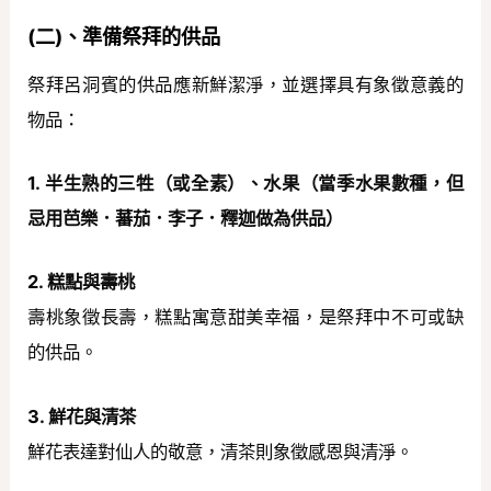
(二)、準備祭拜的供品
祭拜呂洞賓的供品應新鮮潔淨，並選擇具有象徵意義的
物品：
1.
半生熟的三牲（或全素）、水果（當季水果數種，但
忌用芭樂．蕃茄．李子．釋迦做為供品）
2. 糕點與壽桃
壽桃象徵長壽，糕點寓意甜美幸福，是祭拜中不可或缺
的供品。
3. 鮮花與清茶
鮮花表達對仙人的敬意，清茶則象徵感恩與清淨。