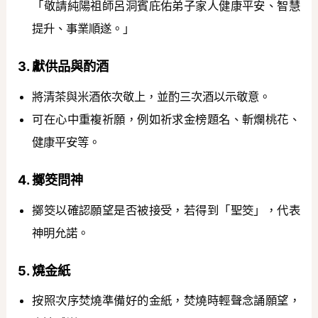
「敬請純陽祖師呂洞賓庇佑弟子家人健康平安、智慧
提升、事業順遂。」
3. 獻供品與酌酒
將清茶與米酒依次敬上，並酌三次酒以示敬意。
可在心中重複祈願，例如祈求金榜題名、斬爛桃花、
健康平安等。
4. 擲筊問神
擲筊以確認願望是否被接受，若得到「聖筊」，代表
神明允諾。
5. 燒金紙
按照次序焚燒準備好的金紙，焚燒時輕聲念誦願望，