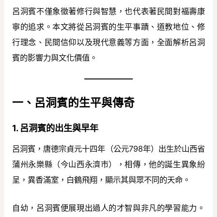
呂洞賓不僅象徵著修行與智慧，也代表著民間對福壽康
寧的追求。本文將從呂洞賓的生平事蹟、道教地位、修
行理念、民間信仰以及現代意義等方面，全面解析呂洞
賓的影響力與文化價值。
一、呂洞賓的生平與傳奇
1. 呂洞賓的出生與早年
呂洞賓，唐德宗貞元十四年（公元798年）出生於山西省
蒲州永樂縣（今山西永濟市），相傳，他的誕生異象紛
呈，異香滿室，白鶴飛翔，顯示其與眾不同的天命。
自幼，呂洞賓便展現出過人的才智與非凡的學習能力。