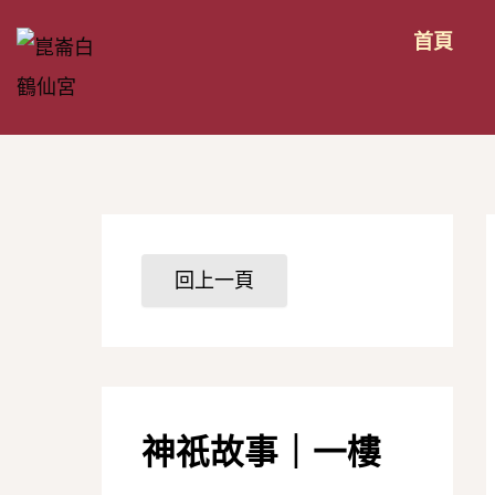
跳
首頁
至
n
主
要
內
容
神祇故事｜一樓