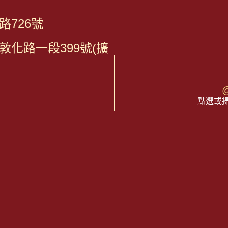
726號
化路一段399號(擴
@
點選或掃