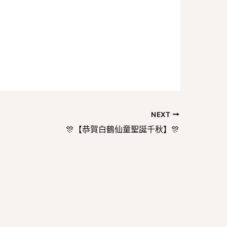
NEXT
🎊【恭賀白鶴仙童聖誕千秋】🎊