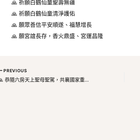
🙏 祈願白鶴仙童聖壽無疆
🙏 祈願白鶴仙童清淨護佑
🙏 願眾善信平安順遂、福慧增長
🙏 願宮誼長存，香火鼎盛、宮運昌隆
PREVIOUS
🙏 恭隨六房天上聖母聖駕，共襄國家重要民俗盛典，祈願天上聖母慈光普照。