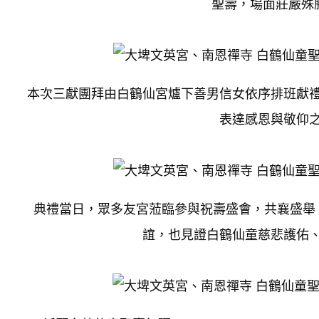
聖壽，場面莊嚴殊勝
本次三獻團拜由白鶴仙宮爐下善男信女依序排班獻
表達感恩與敬仰
典禮當日，眾多友宮蒞臨參與祝壽盛會，共襄盛舉
誼，也見證白鶴仙童慈悲護佑