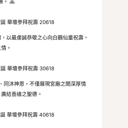
。 🙏
禮，以最虔誠恭敬之心向白鶴仙童祝壽，
之情。
、同沐神恩，不僅展現宮廟之間深厚情
、廣結善緣之聖德。