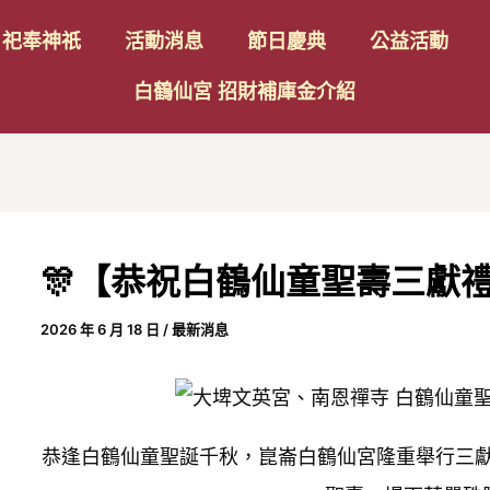
Post
祀奉神祇
活動消息
節日慶典
公益活動
avigation
白鶴仙宮 招財補庫金介紹
🎊【恭祝白鶴仙童聖壽三獻禮
2026 年 6 月 18 日
/
最新消息
恭逢白鶴仙童聖誕千秋，崑崙白鶴仙宮隆重舉行三