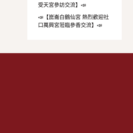
受天宮參訪交流】📣
📣【崑崙白鶴仙宮 熱烈歡迎社
口萬興宮蒞臨參香交流】📣