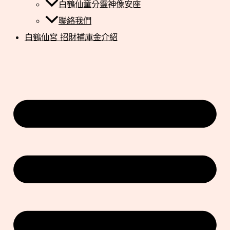
白鶴仙童分靈神像安座
聯絡我們
白鶴仙宮 招財補庫金介紹