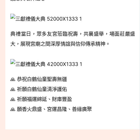
典禮當日，眾多友宮蒞臨祝壽，共襄盛舉，場面莊嚴盛
大，展現宮廟之間深厚情誼與信仰傳承精神。
🙏 恭祝白鶴仙童聖壽無疆
🙏 祈願白鶴仙童清淨護佑
🙏 祈願福運綿延、財庫豐盈
🙏 願香火鼎盛、宮運昌隆、善緣廣聚