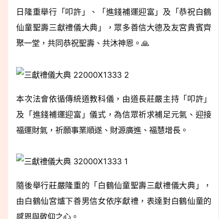
日隆重舉行「叩許」、「進錢補運迎富」及「恭祝白鶴
仙童聖壽三獻禮儀大典」，眾多善信大德及友宮貴賓齊
聚一堂，共同恭祝聖壽、共沐神恩。🙏
本次法會依循傳統道教科儀，由道長莊嚴主持「叩許」
及「進錢補運迎富」儀式，為信眾祈求補足元氣、迎接
福運財氣，祈願事業順遂、財源廣進、福慧增長。
隨後舉行莊嚴隆重的「白鶴仙童聖壽三獻禮儀大典」，
由白鶴仙宮爐下善男信女依序獻禮，表達對白鶴仙童的
感恩與敬仰之心。