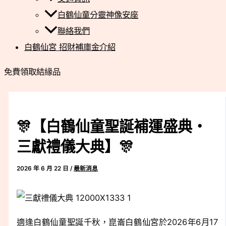
白鶴仙童分靈神像安座
聯絡我們
白鶴仙宮 招財補庫金介紹
免費領取結緣品
🎊【白鶴仙童聖誕補運盛典・
三獻禮儀大典】🎊
2026 年 6 月 22 日
/
最新消息
適逢白鶴仙童聖誕千秋，崑崙白鶴仙宮於2026年6月17