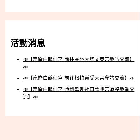
活動消息
📣【崑崙白鶴仙宮 前往雲林大埤文英宮參訪交流】
📣
📣【崑崙白鶴仙宮 前往松柏嶺受天宮參訪交流】📣
📣【崑崙白鶴仙宮 熱烈歡迎社口萬興宮蒞臨參香交
流】📣