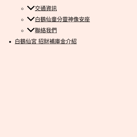
交通資訊
白鶴仙童分靈神像安座
聯絡我們
白鶴仙宮 招財補庫金介紹