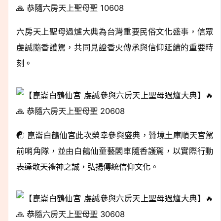
六房天上聖母過爐大典為台灣重要民俗文化盛事，信眾
虔誠隨香護駕，共同見證香火傳承與信仰延續的重要時
刻。
☯️ 崑崙白鶴仙宮此次榮幸參與盛典，贊境土庫順天宮駕
前哨角隊，並由白鶴仙童藝閣車隨香護駕，以實際行動
表達敬天禮神之誠，弘揚傳統信仰文化。