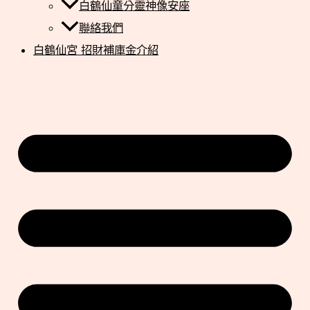
白鶴仙童分靈神像安座
聯絡我們
白鶴仙宮 招財補庫金介紹