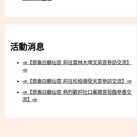
活動消息
📣【崑崙白鶴仙宮 前往雲林大埤文英宮參訪交流】
📣
📣【崑崙白鶴仙宮 前往松柏嶺受天宮參訪交流】📣
📣【崑崙白鶴仙宮 熱烈歡迎社口萬興宮蒞臨參香交
流】📣