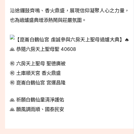
沿途鑼鼓齊鳴、香火鼎盛，展現信仰凝聚人心之力量，
也為過爐盛典增添熱鬧與莊嚴氛圍。
㊗️ 六房天上聖母 聖德廣被
㊗️ 土庫順天宮 香火鼎盛
㊗️ 崑崙白鶴仙宮 宮運昌隆
🙏 祈願白鶴仙童清淨護佑
🙏 願風調雨順、國泰民安