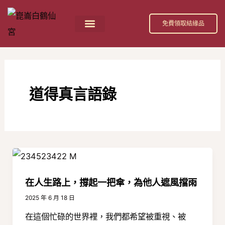
跳
文
至
章
免費領取結緣品
主
分
要
頁
內
容
道得真言語錄
在人生路上，撐起一把傘，為他人遮風擋雨
2025 年 6 月 18 日
在這個忙碌的世界裡，我們都希望被重視、被